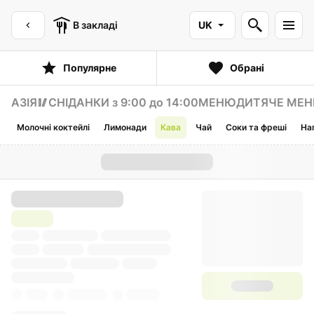
В закладі
UK
Популярне
Обрані
АЗІЯ🥢
СНІДАНКИ з 9:00 до 14:00
МЕНЮ
ДИТЯЧЕ МЕ
Молочні коктейлі
Лимонади
Кава
Чай
Cоки та фреші
На